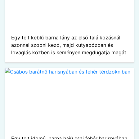
Egy telt keblű barna lány az első találkozásnál
azonnal szopni kezd, majd kutyapózban és
lovaglás közben is keményen megdugatja magát.
Egy telt idomú, barna hajú csaj fehér harisnyában