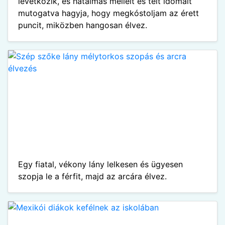
levetkőzik, és hatalmas melleit és telt idomait
mutogatva hagyja, hogy megkóstoljam az érett
puncit, miközben hangosan élvez.
Egy fiatal, vékony lány lelkesen és ügyesen
szopja le a férfit, majd az arcára élvez.