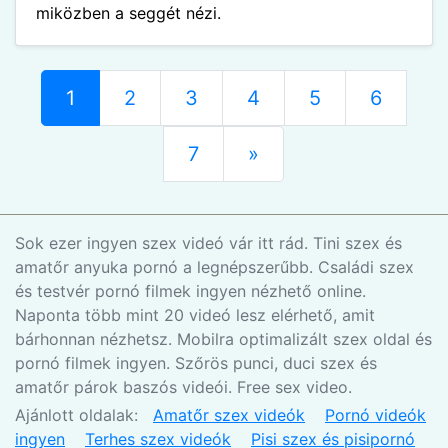
miközben a seggét nézi.
1
2
3
4
5
6
7
»
Sok ezer ingyen szex videó vár itt rád. Tini szex és
amatőr anyuka pornó a legnépszerűbb. Családi szex
és testvér pornó filmek ingyen nézhető online.
Naponta több mint 20 videó lesz elérhető, amit
bárhonnan nézhetsz. Mobilra optimalizált szex oldal és
pornó filmek ingyen. Szőrös punci, duci szex és
amatőr párok baszós videói. Free sex video.
Ajánlott oldalak:
Amatőr szex videók
Pornó videók
ingyen
Terhes szex videók
Pisi szex és pisipornó