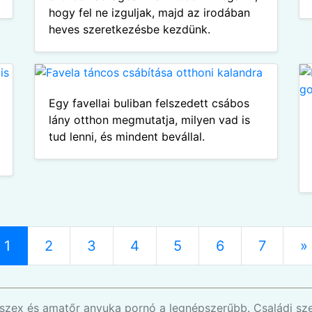
hogy fel ne izguljak, majd az irodában
heves szeretkezésbe kezdünk.
Egy favellai buliban felszedett csábos
lány otthon megmutatja, milyen vad is
tud lenni, és mindent bevállal.
1
2
3
4
5
6
7
»
ni szex és amatőr anyuka pornó a legnépszerűbb. Családi sz