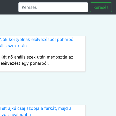
Keresés
Két nő anális szex után megosztja az
elélvezést egy pohárból.