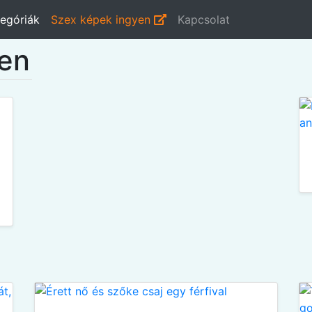
egóriák
Szex képek ingyen
Kapcsolat
yen