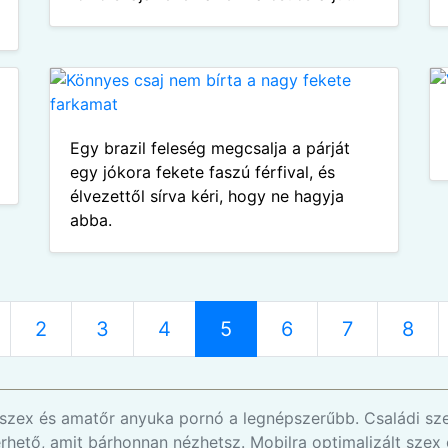
Egy brazil feleség megcsalja a párját
egy jókora fekete faszú férfival, és
élvezettől sírva kéri, hogy ne hagyja
abba.
2
3
4
5
6
7
8
ni szex és amatőr anyuka pornó a legnépszerűbb. Családi sz
rhető, amit bárhonnan nézhetsz. Mobilra optimalizált szex 