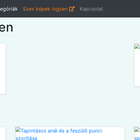
egóriák
Szex képek ingyen
Kapcsolat
yen