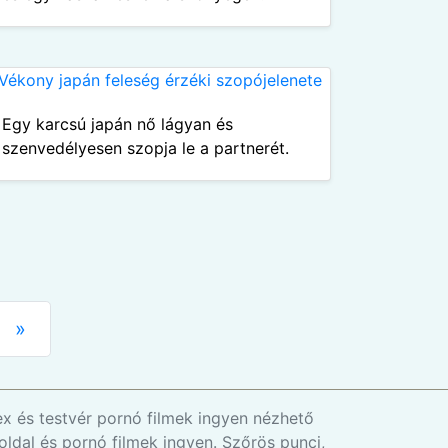
Egy karcsú japán nő lágyan és
szenvedélyesen szopja le a partnerét.
»
ex és testvér pornó filmek ingyen nézhető
oldal és pornó filmek ingyen. Szőrös punci,