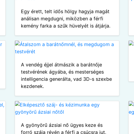
Egy érett, telt idős hölgy hagyja magát
análisan megdugni, miközben a férfi
kemény farka a szűk hüvelyét is átjárja.
A vendég éjjel átmászik a barátnője
testvérének ágyába, és mesterséges
intelligencia generálta, vad 3D-s szexbe
kezdenek.
A gyönyörű ázsiai nő ügyes keze és
forró szája révén a férfi a csúcsra jut.