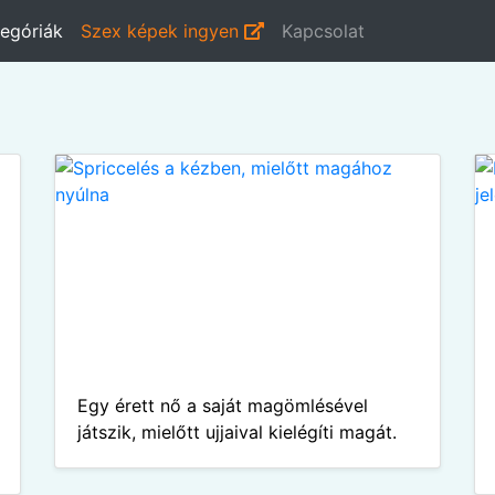
egóriák
Szex képek ingyen
Kapcsolat
Egy érett nő a saját magömlésével
játszik, mielőtt ujjaival kielégíti magát.