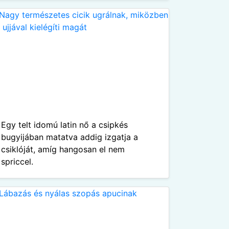
Egy telt idomú latin nő a csipkés
bugyijában matatva addig izgatja a
csiklóját, amíg hangosan el nem
spriccel.