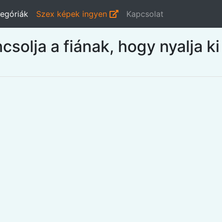
egóriák
Szex képek ingyen
Kapcsolat
olja a fiának, hogy nyalja ki