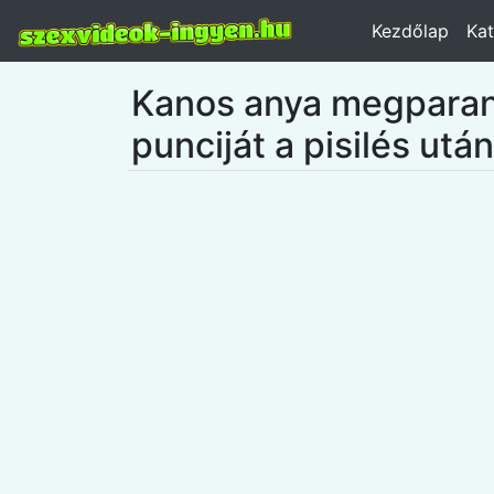
Kezdőlap
Kat
Kanos anya megparancs
punciját a pisilés után