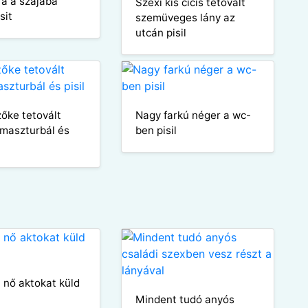
ra a szájába
Szexi kis cicis tetovált
sit
szemüveges lány az
utcán pisil
zőke tetovált
Nagy farkú néger a wc-
maszturbál és
ben pisil
t nő aktokat küld
Mindent tudó anyós