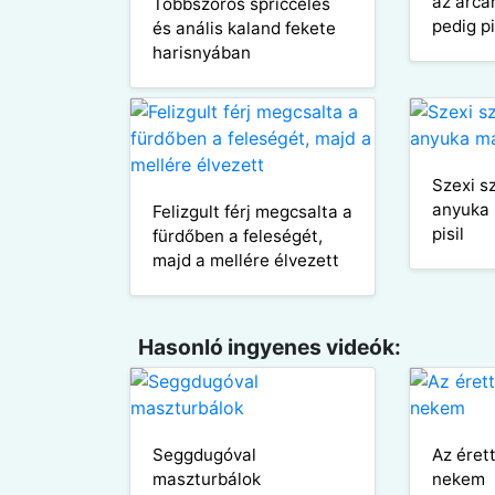
az arcá
Többszörös spriccelés
pedig pi
és anális kaland fekete
harisnyában
Szexi s
anyuka 
Felizgult férj megcsalta a
pisil
fürdőben a feleségét,
majd a mellére élvezett
Hasonló ingyenes videók:
Seggdugóval
Az éret
maszturbálok
nekem