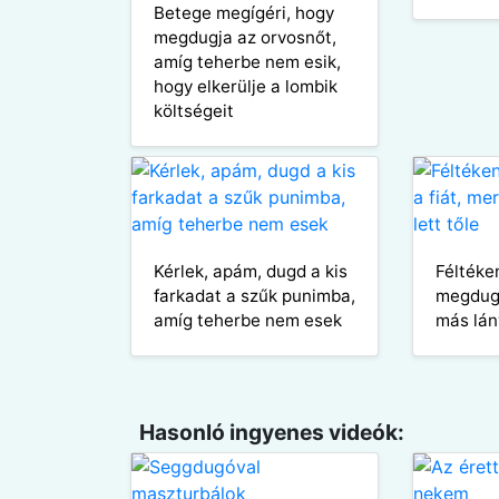
Betege megígéri, hogy
megdugja az orvosnőt,
amíg teherbe nem esik,
hogy elkerülje a lombik
költségeit
Kérlek, apám, dugd a kis
Féltéke
farkadat a szűk punimba,
megdugj
amíg teherbe nem esek
más lány
Hasonló ingyenes videók: