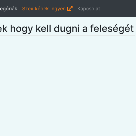
egóriák
Szex képek ingyen
Kapcsolat
ek hogy kell dugni a feleségét