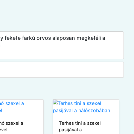
gy fekete farkú orvos alaposan megkeféli a
.
nő szexel a
Terhes tini a szexel
ével
pasijával a