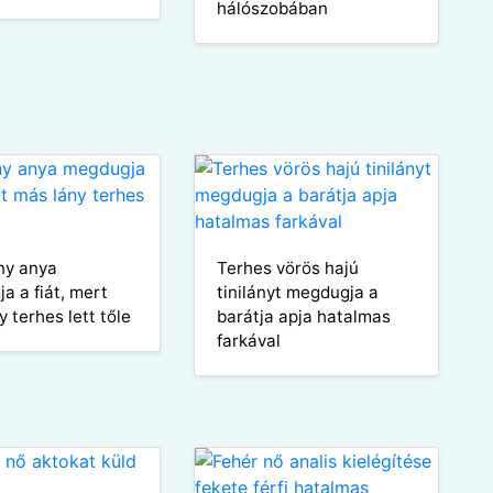
hálószobában
ny anya
Terhes vörös hajú
a a fiát, mert
tinilányt megdugja a
 terhes lett tőle
barátja apja hatalmas
farkával